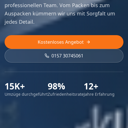
professionellen Team. Vom Packen bis zum
Auspacken kümmern wir uns mit Sorgfalt um
jedes Detail.
Kostenloses Angebot
0157 30745061
15K+
98%
12+
Umzüge durchgeführt
Zufriedenheitsrate
Jahre Erfahrung