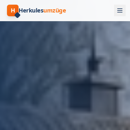
H
Herkules
umzüge