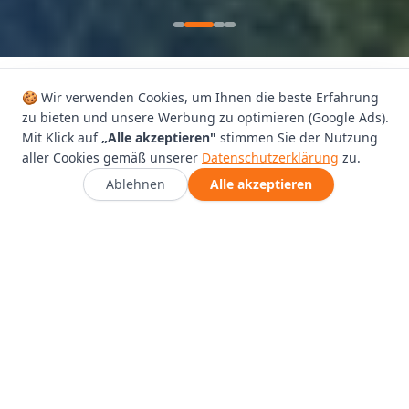
🍪 Wir verwenden Cookies, um Ihnen die beste Erfahrung
zu bieten und unsere Werbung zu optimieren (Google Ads).
ÜBER UNS
Mit Klick auf
„Alle akzeptieren"
stimmen Sie der Nutzung
Ihr verlässlicher Partner
aller Cookies gemäß unserer
Datenschutzerklärung
zu.
für jeden Umzug
Ablehnen
Alle akzeptieren
Seit über 12 Jahren steht Herkules Umzüge für
professionelle, zuverlässige und stressfreie Umzüge in
ganz Deutschland. Unser eingespieltes Team aus
erfahrenen Umzugsprofis behandelt Ihr Hab und Gut
mit der gleichen Sorgfalt wie das eigene.
Ob kleines Apartment oder großes Büro – wir planen
jeden Umzug individuell und sorgen dafür, dass alles